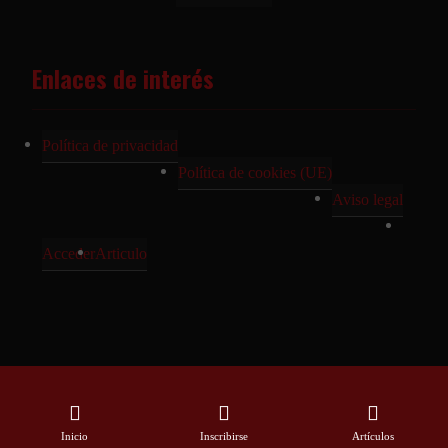
Enlaces de interés
Política de privacidad
Política de cookies (UE)
Aviso legal
Acceder
Articulo
© Jornadas RR.II. 2026. Todos los derechos reservados | Diseñado con
mucho ❤️ por Grupo BIVESGE
Inicio
Inscribirse
Artículos