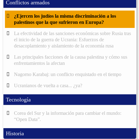
Conflictos armados
¿Ejercen los judíos la misma discriminación a los
palestinos que la que sufrieron en Europa?
La efectividad de las sanciones económicas sobre Rusia tras
el inicio de la guerra de Ucrania: Esfuerzos de
desacoplamiento y aislamiento de la economía rusa
Las principales facciones de la causa palestina y cómo sus
enfrentamientos la afectan
Nagorno Karabaj: un conflicto enquistado en el tiempo
Ucranianos de vuelta a casa... ¿ya?
Tecnología
Corea del Sur y la información para cambiar el mundo:
“Open Data”.
Historia