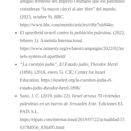
antiguo territorio del Imperio Otomano que los palestinos
consideran “la mayor cárcel al aire libre” del mundo.
(2023, octubre 9).
BBC
.
https://www.bbc.com/mundo/articles/c06r7nlr84ko
El apartheid israelí contra la población palestina
. (2022,
febrero 1). Amnistía Internacional.
https://www.amnesty.org/es/latest/campaigns/2022/02/isr
aels-system-of-apartheid/
“La cuestión judía”, El Estado judío, Theodor Herzl
(1896)
. (2018, enero 5). CIE; Center for Israel
Education. https://israeled.org/la-cuestion-judia-el-
estado-judio-theodor-herzl-1896/
Sanz, J. C. (2019, julio 22).
Israel arrasa 70 viviendas
palestinas en un barrio de Jerusalén Este
. Ediciones EL
PAÍS S.L.
https://elpais.com/internacional/2019/07/22/actualidad/15
63784956_836495.html