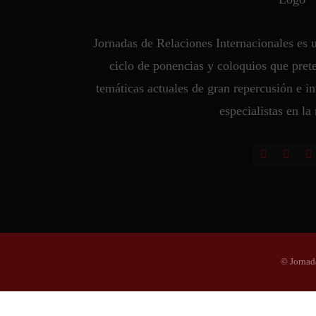
Jornadas de Relaciones Internacionales es
ciclo de ponencias y coloquios que pret
temáticas actuales de gran repercusión e in
especialistas en la
© Jornad