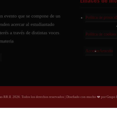
 un evento que se compone de un
Política de privaci
enden acercar al estudiantado
terés a través de distintas voces
Política de cookie
 materia
Acceder
Articulo
as RR.II. 2026. Todos los derechos reservados | Diseñado con mucho ❤️ por Grup