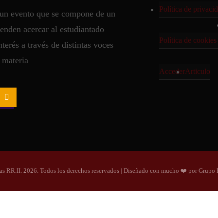
Política de privaci
s un evento que se compone de un
tenden acercar al estudiantado
Política de cookie
terés a través de distintas voces
a materia
Acceder
Articulo
as RR.II. 2026. Todos los derechos reservados | Diseñado con mucho ❤️ por Grup