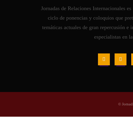
Jornadas de Relaciones Internacionales e
ciclo de ponencias y coloquios que pre
temáticas actuales de gran repercusión e in
especialistas en l
© Jornad