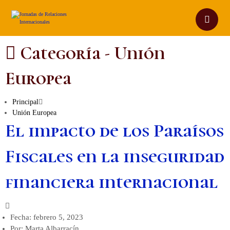
Categoría -
Unión
Europea
Principal
Unión Europea
El impacto de los Paraísos
Fiscales en la inseguridad
financiera internacional
Fecha:
febrero 5, 2023
Por:
Marta Albarracín